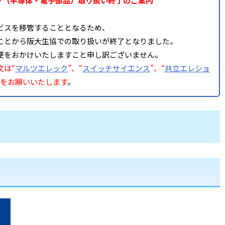
プ（半導体・電子部品）取り扱い終了のご案内
ビスを移管することとなるため、
ことから阪大生協での取り扱いが終了となりました。
便をおかけいたしますこと申し訳ございません。
文は“
マルツエレック
”、“
スイッチサイエンス
”、“
共立エレショ
用をお願いいたします
。