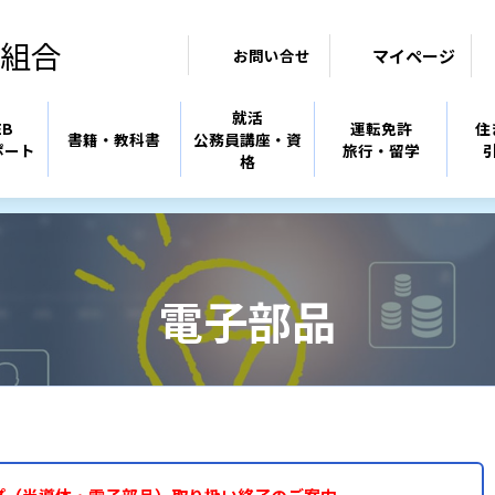
組合
マイページ
お問い合せ
就活
EB
運転免許
住
書籍・教科書
公務員講座・資
ポート
旅行・留学
格
電子部品