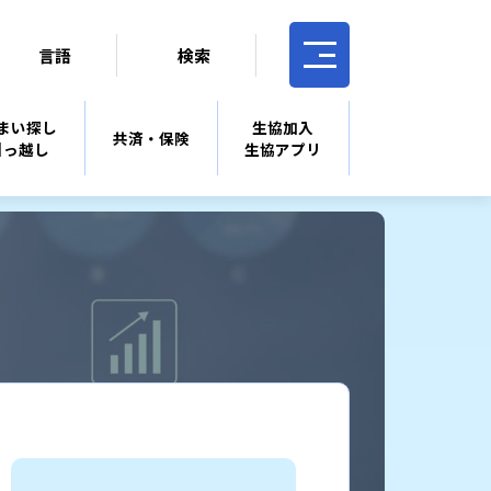
言語
検索
まい探し
生協加入
共済・保険
引っ越し
生協アプリ