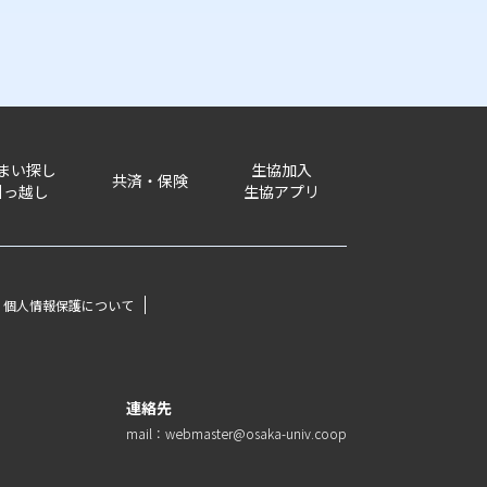
まい探し
生協加入
共済・保険
引っ越し
生協アプリ
個人情報保護について
連絡先
mail：webmaster@osaka-univ.coop