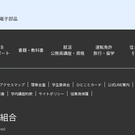
電子部品
EB
就活
運転免許
住
書籍・教科書
ポート
公務員講座・資格
旅行・留学
アクセスマップ
理事会室
学生委員会
ひとことカード
公式LINE案内
意書
学内講座約款
サイトポリシー
従業員保護
組合
ved.