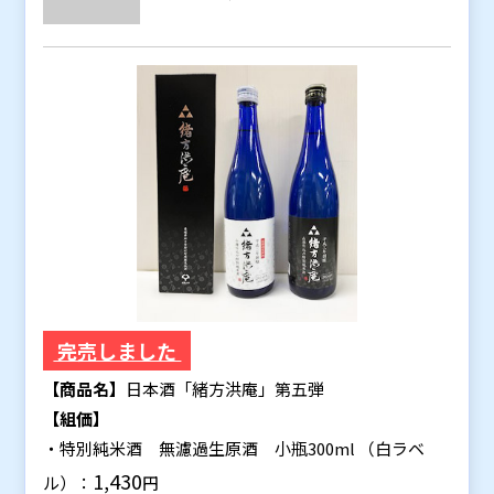
完売しました
【商品名】
日本酒「緒方洪庵」第五弾
【組価】
・特別純米酒 無濾過生原酒 小瓶300ml （白ラベ
1,430
ル）：
円