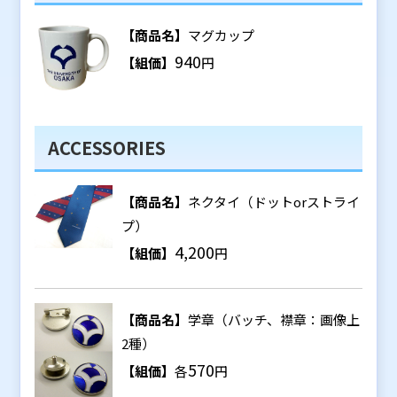
【商品名】
マグカップ
940
【組価】
円
ACCESSORIES
【商品名】
ネクタイ（ドットorストライ
プ）
4,200
【組価】
円
【商品名】
学章（バッチ、襟章：画像上
2種）
570
【組価】
各
円