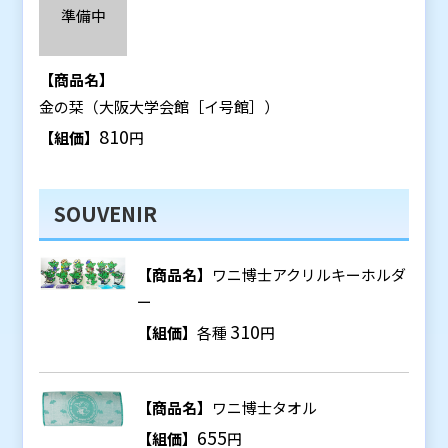
準備中
【商品名】
金の栞（大阪大学会館［イ号館］）
810
【組価】
円
SOUVENIR
【商品名】
ワニ博士アクリルキーホルダ
ー
310
【組価】
各種
円
【商品名】
ワニ博士タオル
655
【組価】
円