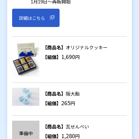
1月19日～再販開始
詳細はこちら
【商品名】
オリジナルクッキー
1,690
【組価】
円
【商品名】
阪大飴
265
【組価】
円
【商品名】
瓦せんべい
準備中
1,280
【組価】
円